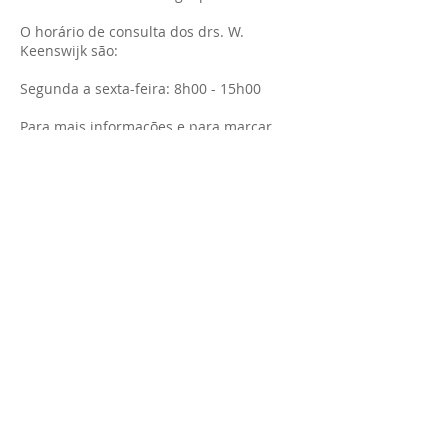
O horário de consulta dos drs. W.
Keenswijk são:
Segunda a sexta-feira: 8h00 - 15h00
Para mais informações e para marcar
consultas, você pode entrar em contato
com a clínica pelo telefone 471212, ramal
229.
Dr. W. Keenswijk
© 2020 SVZ. Proudly created by Dynamic Tech
Isenção de responsabilidade
Política de
privacidade e cookies