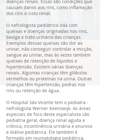
doenças renais. Essas são condições que
causam danos aos rins, como inflamação
dos rins e cisto renal.
O nefrologista pediátrico lida com
queixas e doenças originadas nos rins,
bexiga e trato urinário das crianças.
Exemplos dessas queixas são dor ao
urinar, não conseguir controlar a micção,
sangue ao urinar, mas às vezes também
queixas de retenção de líquidos e
hipertensão. Existem várias doenças
renais. Algumas crianças têm glóbulos
vermelhos ou proteínas na urina. Outras
crianças têm hipertensão, pedras nos
rins ou retenção de água.
O Hospital São Vicente tem o pediatra -
nefrologista Werner Keenswijk. As áreas
especiais de foco deste especialista são
pediatria geral, doença renal aguda e
crônica, incontinência urinária e enurese
e diálise pediátrica. Ele também é
formado em reumatologia pediátrica.