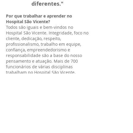
diferentes."
Por que trabalhar e aprender no
Hospital São Vicente?
Todos são iguais e bem-vindos no
Hospital São Vicente. Integridade, foco no
cliente, dedicação, respeito,
profissionalismo, trabalho em equipe,
confiança, empreendedorismo e
responsabilidade são a base do nosso
pensamento e atuação. Mais de 700
funcionários de várias disciplinas
trabalham no Hospital São Vicente.
Nossos funcionários têm espaço para
compartilhar suas percepções e
contribuir para a inovação e melhoria.
Com 104 anos de experiência na área da
saúde, também há uma riqueza de
conhecimento e experiência.