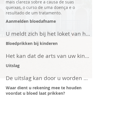
mais clareza sobre a causa de suas
queixas, o curso de uma doença e o
resultado de um tratamento.
Aanmelden bloedafname
U meldt zich bij het loket van het 
laboratorium met de 
Bloedprikken bij kinderen
onderstaande bescheiden:

Het kan dat de arts van uw kind 
het bloed wil laten onderzoeken 
-een lab-aanvraagformulier van 
Uitslag
in het laboratorium. Hiervoor 
uw huisarts, verloskundige of 
De uitslag kan door u worden 
wordt bloed geprikt bij uw kind. 
specialist

opgehaald of door ons worden 
U mag tijdens het bloedprikken 
Waar dient u rekening mee te houden
-een verzekeringsbewijs

doorgestuurd naar de 
voordat u bloed laat prikken?
bij uw kind blijven.
-een geldig legitimatiebewijs

behandelende arts of specialist. 
Nuchter
Uw arts is de beste persoon om 
Bij bepaalde onderzoeken is het 
De bloedafname medewerker zal 
uw laboratorium uitslag met u te 
vereist dat u nuchter dient te 
altijd naar uw naam en 
bespreken. Standaard 