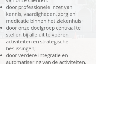
van onze cliënten:
door professionele inzet van
kennis, vaardigheden, zorg en
medicatie binnen het ziekenhuis;
door onze doelgroep centraal te
stellen bij alle uit te voeren
activiteiten en strategische
beslissingen;
door verdere integratie en
automatisering van de activiteiten,
processen en afdelingen.
© 2020 SVZ. Proudly created by Dynamic Tech
Disclaimer
Priva
cy- en Cookiebeleid