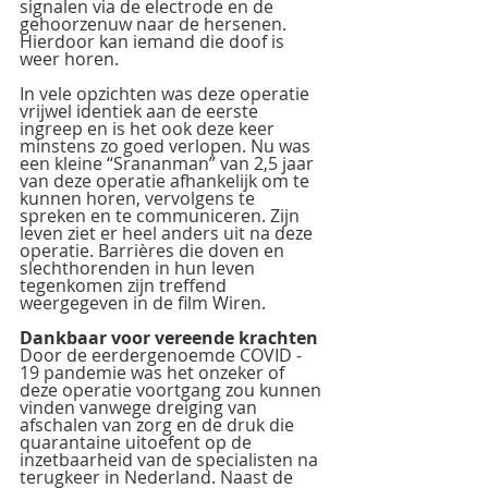
signalen via de electrode en de 
gehoorzenuw naar de hersenen. 
Hierdoor kan iemand die doof is 
weer horen.
In vele opzichten was deze operatie 
vrijwel identiek aan de eerste 
ingreep en is het ook deze keer 
minstens zo goed verlopen. Nu was 
een kleine “Srananman” van 2,5 jaar 
van deze operatie afhankelijk om te 
kunnen horen, vervolgens te 
spreken en te communiceren. Zijn 
leven ziet er heel anders uit na deze 
operatie. Barrières die doven en 
slechthorenden in hun leven 
tegenkomen zijn treffend 
weergegeven in de film Wiren.
Dankbaar voor vereende krachten
Door de eerdergenoemde COVID - 
19 pandemie was het onzeker of 
deze operatie voortgang zou kunnen 
vinden vanwege dreiging van 
afschalen van zorg en de druk die 
quarantaine uitoefent op de 
inzetbaarheid van de specialisten na 
terugkeer in Nederland. Naast de 