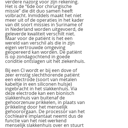
verdere nazorg voor zijn rekening. 
Het is de “6de oor chirurgische 
missie” die dit duo samen heeft 
volbracht. Inmiddels maakt het niet 
meer uit of de operaties in het kader 
van dit soort missies in Suriname of 
in Nederland worden uitgevoerd, de 
geleverde kwaliteit verschilt niet. 
Maar voor de patiënt is het een 
wereld van verschil als die in zijn 
eigen vertrouwde omgeving 
geopereerd kan worden. De patiënt 
is op zondagochtend in goede 
conditie ontslagen uit het ziekenhuis.
Bij een CI wordt er bij een dove of 
zeer ernstig slechthorende patiënt 
een electrode (soort van metalen 
kabeltje in een siliconen hulsje) 
ingebracht in het slakkenhuis. Via 
deze electrode kan een bionisch 
slakkenhuis van buitenaf de 
gehoorzenuw prikkelen, in plaats van 
prikkeling door het menselijk 
gehoororgaan. De processor van het 
cochleaire implantaat neemt dus de 
functie van het niet-werkend 
menselijk slakkenhuis over en stuurt 