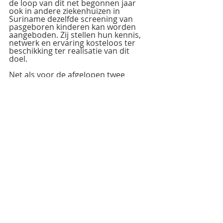
de loop van dit net begonnen jaar 
ook in andere ziekenhuizen in 
Suriname dezelfde screening van 
pasgeboren kinderen kan worden 
aangeboden. Zij stellen hun kennis, 
netwerk en ervaring kosteloos ter 
beschikking ter realisatie van dit 
doel. 
Net als voor de afgelopen twee 
cochleaire implantaties zal er in de 
toekomst wederom een beroep 
worden gedaan op financiering door 
de overheid van deze bijzondere 
ingreep.
Vervolg
Voor het geopereerde kindje is het 
vervolgtraject dat het implantaat 
binnen enkele weken zal worden 
geactiveerd door de audioloog 
Shimona Bruining – Arrias, waarna 
de intensieve spraakrevalidatie zal 
worden opgestart.
Gezien alle bovenstaande 
inspanningen en behaalde 
resultaten is het Sint Vincentius 