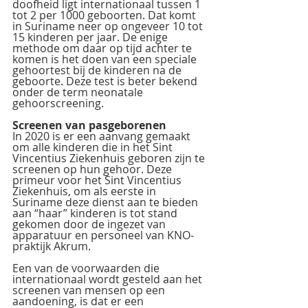
doofheid ligt internationaal tussen 1 
tot 2 per 1000 geboorten. Dat komt 
in Suriname neer op ongeveer 10 tot 
15 kinderen per jaar. De enige 
methode om daar op tijd achter te 
komen is het doen van een speciale 
gehoortest bij de kinderen na de 
geboorte. Deze test is beter bekend 
onder de term neonatale 
gehoorscreening.
Screenen van pasgeborenen
In 2020 is er een aanvang gemaakt 
om alle kinderen die in het Sint 
Vincentius Ziekenhuis geboren zijn te 
screenen op hun gehoor. Deze 
primeur voor het Sint Vincentius 
Ziekenhuis, om als eerste in 
Suriname deze dienst aan te bieden 
aan “haar” kinderen is tot stand 
gekomen door de ingezet van 
apparatuur en personeel van KNO-
praktijk Akrum.
Een van de voorwaarden die 
internationaal wordt gesteld aan het 
screenen van mensen op een 
aandoening, is dat er een 