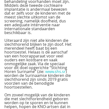
behandeling voorhanden moet zijn. 
Middels deze tweede cochleaire 
implantatie is andermaal bewezen 
dat er zelfs voor de kinderen met de 
meest slechte uitkomst van de 
screening, namelijk doofheid, dus 
een adequate interventie naar 
internationale standaarden 
beschikbaar is.
Uiteraard zijn niet alle kinderen die 
slechthorend blijken te zijn doof. Het 
merendeel heeft baat bij een 
hoortoestel. Helaas is de aanschaf 
van een hoorapparaat voor veel 
ouders een kostbare en vaak 
onmogelijke zaak. Via de speciaal 
voor dit doel opgerichte “Stichting 
Horen Suriname” (zie: 
www.shs.sr
) 
worden de Surinaamse kinderen die 
slechthorend zijn sinds 2019 gratis 
voorzien van de benodigde 
hoortoestellen.
Om zoveel mogelijk van de kinderen 
die met slechthorendheid geboren 
worden op te sporen en te kunnen 
helpen, hopen de KNO-artsen dat in 