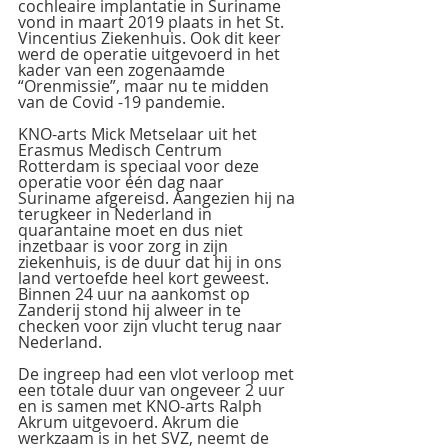
cochleaire implantatie in Suriname 
vond in maart 2019 plaats in het St. 
Vincentius Ziekenhuis. Ook dit keer 
werd de operatie uitgevoerd in het 
kader van een zogenaamde 
“Orenmissie”, maar nu te midden 
van de Covid -19 pandemie.
KNO-arts Mick Metselaar uit het 
Erasmus Medisch Centrum 
Rotterdam is speciaal voor deze 
operatie voor één dag naar 
Suriname afgereisd. Aangezien hij na 
terugkeer in Nederland in 
quarantaine moet en dus niet 
inzetbaar is voor zorg in zijn 
ziekenhuis, is de duur dat hij in ons 
land vertoefde heel kort geweest. 
Binnen 24 uur na aankomst op 
Zanderij stond hij alweer in te 
checken voor zijn vlucht terug naar 
Nederland. 
De ingreep had een vlot verloop met 
een totale duur van ongeveer 2 uur 
en is samen met KNO-arts Ralph 
Akrum uitgevoerd. Akrum die 
werkzaam is in het SVZ, neemt de 